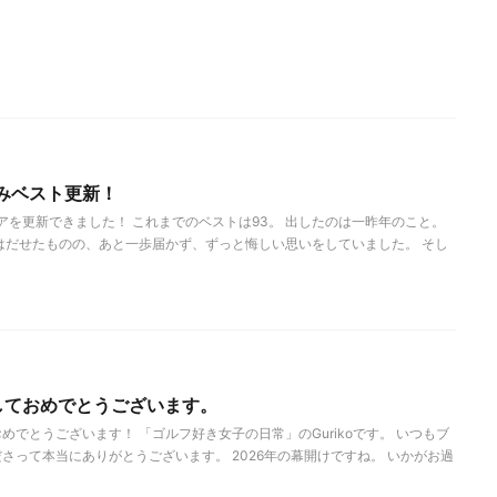
みベスト更新！
アを更新できました！ これまでのベストは93。 出したのは一昨年のこと。
はだせたものの、あと一歩届かず、ずっと悔しい思いをしていました。 そし
ましておめでとうございます。
めでとうございます！ 「ゴルフ好き女子の日常」のGurikoです。 いつもブ
さって本当にありがとうございます。 2026年の幕開けですね。 いかがお過