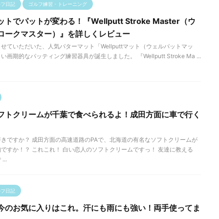
ルフ日記
ゴルフ練習・トレーニング
でパットが変わる！『Wellputt Stroke Master（ウ
ロークマスター）』を詳しくレビュー
せていただいた、人気パターマット「Wellputtマット（ウェルパットマッ
期的なパッティング練習器具が誕生しました。 『Wellputt Stroke Ma ...
フトクリームが千葉で食べられるよ！成田方面に車で行く
きですか？ 成田方面の高速道路のPAで、北海道の有名なソフトクリームが
ですか！？ これこれ！ 白い恋人のソフトクリームですっ！ 友達に教える
..
ルフ日記
今のお気に入りはこれ。汗にも雨にも強い！両手使ってま