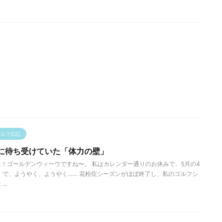
ゴルフ日記
に待ち受けていた「体力の壁」
！ゴールデンウィーウですね〜。 私はカレンダー通りのお休みで、5月の4
 で、ようやく、ようやく…… 花粉症シーズンがほぼ終了し、私のゴルフシ
..