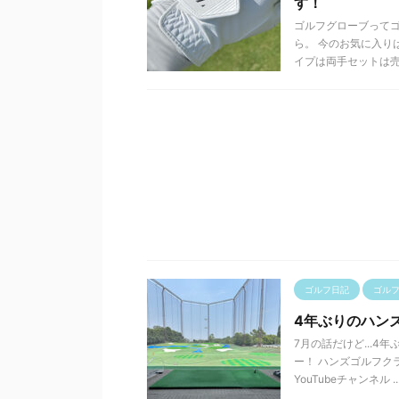
す！
ゴルフグローブってゴ
ら。 今のお気に入り
イプは両手セットは売 .
ゴルフ日記
ゴル
4年ぶりのハン
7月の話だけど...
ー！ ハンズゴルフク
YouTubeチャンネル ..