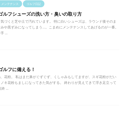
・メンテナンス
ゴルフ日記
ゴルフシューズの洗い方・臭いの取り方
気づくと芝や土で汚れています。 特に白いシューズは、ラウンド後そのま
すみや黒ずみになってしまう…。こまめにメンテナンスしてあげるのが一番。
...
ゴルフに備える！
、花粉。 私はまだ鼻がぐずぐず、くしゃみもしてますが、スギ花粉がだい
ノキ花粉もましになってきた気がする。 終わりが見えてきて浮き足立って
 ...