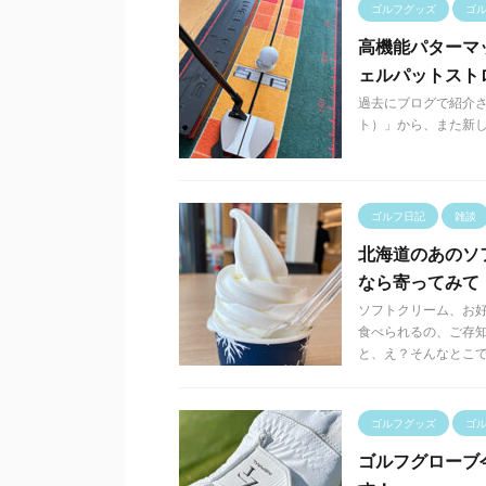
ゴルフグッズ
ゴ
高機能パターマット
ェルパットスト
過去にブログで紹介さ
ト）」から、また新しい画
ゴルフ日記
雑談
北海道のあのソ
なら寄ってみて
ソフトクリーム、お好
食べられるの、ご存知
と、え？そんなとこで .
ゴルフグッズ
ゴ
ゴルフグローブ