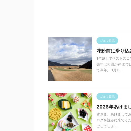
ゴルフ日記
花粉前に滑り込
1年越しでベストスコ
去年は何回か94まで
て今年。 1月1 ...
ゴルフ日記
2026年あけ
皆さま、あけましてお
ログを読みに来てくだ
ごしでしょ ...