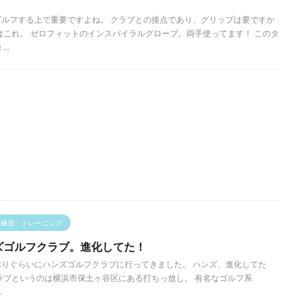
ルフする上で重要ですよね。 クラブとの接点であり、グリップは要ですか
はこれ。 ゼロフィットのインスパイラルグローブ。両手使ってます！ このタ
..
フ練習・トレーニング
ズゴルフクラブ。進化してた！
4年ぶりぐらいにハンズゴルフクラブに行ってきました。 ハンズ、進化してた
ラブというのは横浜市保土ヶ谷区にある打ちっ放し。 有名なゴルフ系
.