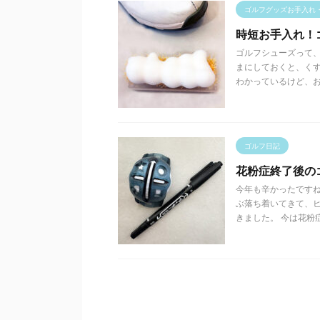
ゴルフグッズお手入れ
時短お手入れ！
ゴルフシューズって、
まにしておくと、く
わかっているけど、お手 
ゴルフ日記
花粉症終了後の
今年も辛かったですね
ぶ落ち着いてきて、ヒ
きました。 今は花粉症終